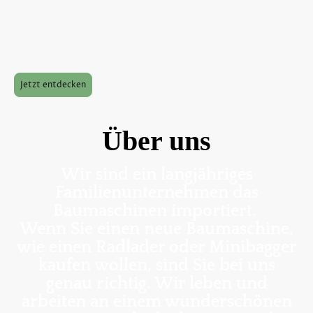
tragen auch zur
Kostenersparnis und
Effizienzsteigerung bei.
Jetzt entdecken
Über uns
Wir sind ein langjähriges
Familienunternehmen das
Baumaschinen importiert.
Wenn Sie einen neue Baumaschine,
wie einen Radlader oder Minibagger
kaufen wollen, sind Sie bei uns
genau richtig. Wir leben und
arbeiten an einem wunderschönen