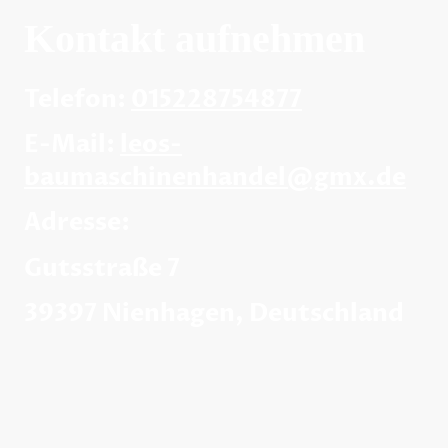
Kontakt aufnehmen
Telefon:
015228754877
E-Mail:
leos-
baumaschinenhandel@gmx.de
Adresse:
Gutsstraße 7
39397 Nienhagen, Deutschland
Leo´s Baumaschinenhandel & Import |
Gutsstraße 7, 39397 Nienhagen | Tel: