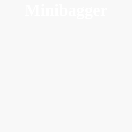
Minibagger
Sie finden unseren
Baumaschinenhandel im
Harz, im Herzen
Deutschlands.
Radlader und Minibagger
spielen eine zentrale Rolle
auf Ihrem Hof oder Ihrer
Baustelle, da sie vielseitige
und effektive Lösungen
bieten. Radlader sind
bekannt für ihre