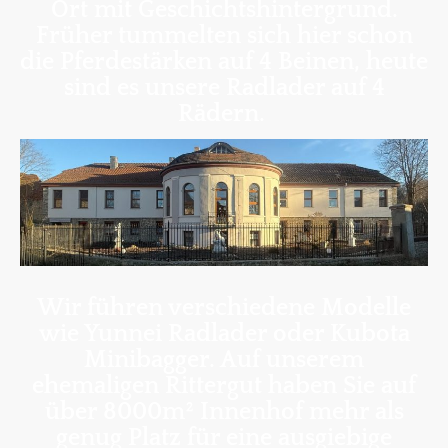
Ort mit Geschichtshintergrund.
Früher tummelten sich hier schon
die Pferdestärken auf 4 Beinen, heute
sind es unsere Radlader auf 4
Rädern.
Wir führen verschiedene Modelle
wie Yunnei Radlader oder Kubota
Minibagger. Auf unserem
ehemaligen Rittergut haben Sie auf
über 8000m² Innenhof mehr als
genug Platz für eine ausgiebige